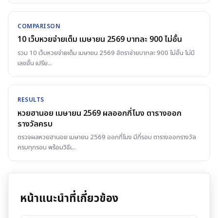
COMPARISON
10 เว็บหวยจ่ายเต็ม เมษายน 2569 บาทละ 900 ไม่อั้น
รวม 10 เว็บหวยจ่ายเต็ม เมษายน 2569 อัตราจ่ายบาทละ 900 ไม่อั้น ไม่มี
เลขอั้น เปรีย
...
RESULTS
หวยฮานอย เมษายน 2569 ผลออกกี่โมง ตารางออก
รางวัลครบ
ตรวจผลหวยฮานอย เมษายน 2569 ออกกี่โมง มีกี่รอบ ตารางออกรางวัล
ครบทุกรอบ พร้อมวิธีเ
...
หน้าแนะนำที่เกี่ยวข้อง