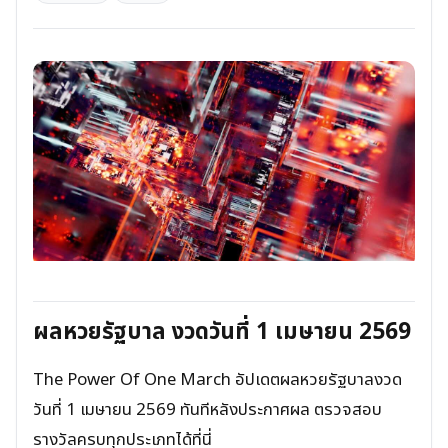
ผลหวยรัฐบาล งวดวันที่ 1 เมษายน 2569
The Power Of One March อัปเดตผลหวยรัฐบาลงวด
วันที่ 1 เมษายน 2569 ทันทีหลังประกาศผล ตรวจสอบ
รางวัลครบทุกประเภทได้ที่นี่