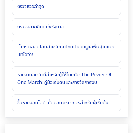
ตรวจหวยล่าสุด
ตรวจสลากกินแบ่งรัฐบาล
เว็บหวยออนไลน์สำหรับคนไทย: โหมดดูแลพื้นฐานแบบ
เข้าใจง่าย
หวยฮานอยวันนี้สำหรับผู้ใช้ไทยกับ The Power Of
One March: คู่มือเริ่มต้นและการจัดการงบ
ซื้อหวยออนไลน์: ขั้นตอนครบวงจรสำหรับผู้เริ่มต้น