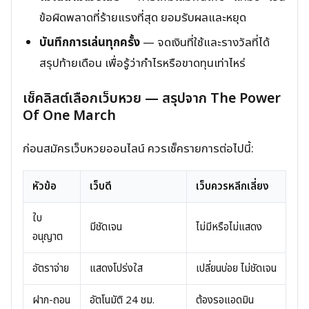
ข้อผิดพลาดที่ร้ายแรงที่สุด ยอมรับผลและหยุด
บันทึกการเล่นทุกครั้ง
— จดเงินที่ใช้และรางวัลที่ได้
สรุปท้ายเดือน เพื่อรู้ว่ากำไรหรือขาดทุนเท่าไหร่
เช็คลิสต์เลือกเว็บหวย — สรุปจาก The Power
Of One March
ก่อนสมัครเว็บหวยออนไลน์ ควรเช็ครายการต่อไปนี้:
หัวข้อ
เว็บดี
เว็บควรหลีกเลี่ยง
ใบ
มีชัดเจน
ไม่มีหรือไม่แสดง
อนุญาต
อัตราจ่าย
แสดงโปร่งใส
เปลี่ยนบ่อย ไม่ชัดเจน
ฝาก-ถอน
อัตโนมัติ 24 ชม.
ต้องรอแอดมิน