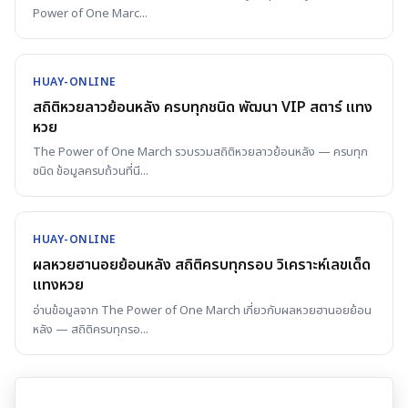
Power of One Marc
...
HUAY-ONLINE
สถิติหวยลาวย้อนหลัง ครบทุกชนิด พัฒนา VIP สตาร์ แทง
หวย
The Power of One March รวบรวมสถิติหวยลาวย้อนหลัง — ครบทุก
ชนิด ข้อมูลครบถ้วนที่นี
...
HUAY-ONLINE
ผลหวยฮานอยย้อนหลัง สถิติครบทุกรอบ วิเคราะห์เลขเด็ด
แทงหวย
อ่านข้อมูลจาก The Power of One March เกี่ยวกับผลหวยฮานอยย้อน
หลัง — สถิติครบทุกรอ
...