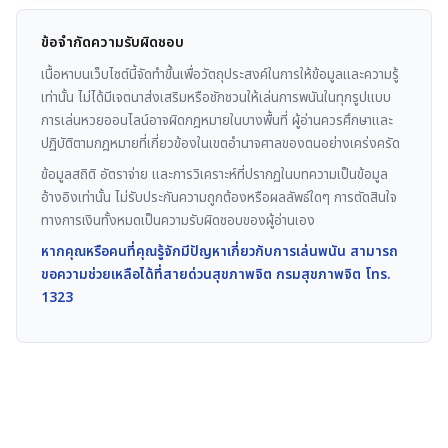
ข้อจำกัดความรับผิดชอบ
เนื้อหาบนเว็บไซต์นี้จัดทำขึ้นเพื่อวัตถุประสงค์ในการให้ข้อมูลและความรู้
เท่านั้น ไม่ได้มีเจตนาส่งเสริมหรือชักชวนให้เล่นการพนันในทุกรูปแบบ
การเล่นหวยออนไลน์อาจผิดกฎหมายในบางพื้นที่ ผู้อ่านควรศึกษาและ
ปฏิบัติตามกฎหมายที่เกี่ยวข้องในเขตอำนาจศาลของตนอย่างเคร่งครัด
ข้อมูลสถิติ อัตราจ่าย และการวิเคราะห์ที่ปรากฏในบทความเป็นข้อมูล
อ้างอิงเท่านั้น ไม่รับประกันความถูกต้องหรือผลลัพธ์ใดๆ การตัดสินใจ
ทางการเงินทั้งหมดเป็นความรับผิดชอบของผู้อ่านเอง
หากคุณหรือคนที่คุณรู้จักมีปัญหาเกี่ยวกับการเล่นพนัน สามารถ
ขอความช่วยเหลือได้ที่สายด่วนสุขภาพจิต กรมสุขภาพจิต โทร.
1323