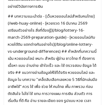
อย่างมีวินัยทางการเงิน
## บทความแนะนำต่อ - [เว็บหวยออนไลน์สำหรับคนไทย]
(/web-huay-online) - [หวยงวด 16 มีนาคม 2569
เตรียมตัวอย่างไร สิ่งที่ต้องรู้](/blog/lottery-16-
march-2569-preparation-guide) - [หวยออนไลน์กับ
หวยใต้ดิน แตกต่างกันอย่างไร](/blog/online-lottery-
vs-underground-differences) ## คำหลักที่บทความนี้
เน้น หวยออนไลน์ เหมาะ สำหรับ ผู้อ่าน ชาวไทย ที่ ต้องการ
เนื้อหา แบบ อ่านง่าย เข้าใจเร็ว และ ใช้ ตรวจสอบ ข้อมูล ได้
จริง
## แนวทางอ่านข้อมูลให้ใช้ได้จริง หวยออนไลน์ และ
ข้อมูล ใน บทความ "เคล็ดลับเลือกเลขหวย 5 วิธีที่นักเล่นมือ
อาชีพใช้" ควร ใช้ เพื่อ ช่วย ให้ คนไทย เห็น ภาพรวม ก่อน
ตัดสินใจ ไม่ใช่ ใช้ แทน การวางแผน การเงิน ส่วนตัว การ
เริ่มต้น ที่ดี คือ อ่าน รายละเอียด ของ รูปแบบ หวย เวลา