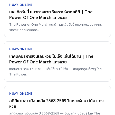
HUAY-ONLINE
เลขเด็ดวันนี้ แนวทางหวย วิเคราะห์จากสถิติ | The
Power Of One March แทงหวย
The Power of One March แนะนำ: เลขเด็ดวันนี้ แนวทางหวยจากการ
วิเคราะห์สถิติ เลขออก
...
HUAY-ONLINE
เทคนิคบริหารเงินเล่นหวย ไม่เจ๊ง เล่นได้นาน | The
Power Of One March แทงหวย
เทคนิคบริหารเงินเล่นหวย — เล่นได้นาน ไม่เจ๊ง — ข้อมูลที่คุณต้องรู้ โดย
The Power
...
HUAY-ONLINE
สถิติหวยลาวย้อนหลัง 2568-2569 วิเคราะห์แนวโน้ม แทง
หวย
สถิติหวยลาวย้อนหลัง ปี 2568-2569 — ข้อมูลที่คุณต้องรู้ โดย The