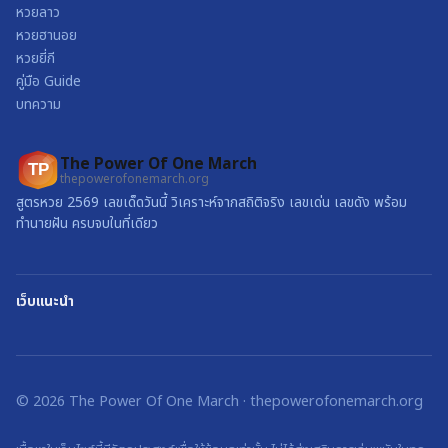
หวยลาว
หวยฮานอย
หวยยี่กี
คู่มือ Guide
บทความ
The Power Of One March
TP
thepowerofonemarch.org
สูตรหวย 2569 เลขเด็ดวันนี้ วิเคราะห์จากสถิติจริง เลขเด่น เลขดัง พร้อม
ทำนายฝัน ครบจบในที่เดียว
เว็บแนะนำ
©
2026
The Power Of One March
·
thepowerofonemarch.org