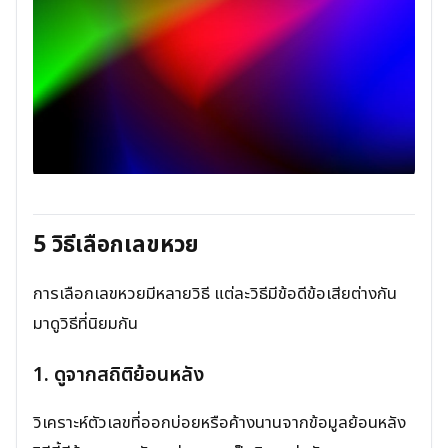
5 วิธีเลือกเลขหวย
การเลือกเลขหวยมีหลายวิธี แต่ละวิธีมีข้อดีข้อเสียต่างกัน
มาดูวิธีที่นิยมกัน
1. ดูจากสถิติย้อนหลัง
วิเคราะห์ตัวเลขที่ออกบ่อยหรือค้างนานจากข้อมูลย้อนหลัง