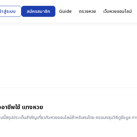
ข้าสู่ระบบ
สมัครสมาชิก
Guide
ตรวจหวย
เว็บหวยออนไลน์
มืออาชีพใช้ แทงหวย
ทความนี้สรุปประเด็นสำคัญเกี่ยวกับหวยออนไลน์สำหรับคนไทย ครอบคลุมวิธีดูข้อมู