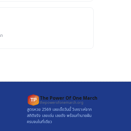
หา
The Power Of One March
TP
thepowerofonemarch.org
สูตรหวย 2569 เลขเด็ดวันนี้ วิเคราะห์จาก
สถิติจริง เลขเด่น เลขดัง พร้อมทำนายฝัน
ครบจบในที่เดียว