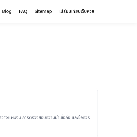
Blog
FAQ
Sitemap
เปรียบเทียบเว็บหวย
ล การวางแผนงบ การตรวจสอบความน่าเชื่อถือ และข้อควร