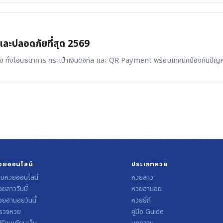
วและปลอดภัยที่สุด 2569
าง ทั้งโอนธนาคาร กระเป๋าเงินดิจิทัล และ QR Payment พร้อมเทคนิคป้องกันปัญ
วยออนไลน์
ประเภทหวย
ว็บหวยออนไลน์
หวยลาว
ยลาววันนี้
หวยฮานอย
วยฮานอยวันนี้
หวยยี่กี
รวจหวย
คู่มือ Guide