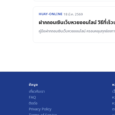
·
18 มี.ค. 2569
HUAY-ONLINE
ฝากถอนเงินเว็บหวยออนไลน์ วิธีที่เร็
คู่มือฝากถอนเงินเว็บหวยออนไลน์ ครอบคลุมทุกช่องท
ข้อมูล
ห
เกี่ยวกับเรา
เ
FAQ
หว
ติดต่อ
ห
Privacy Policy
ต