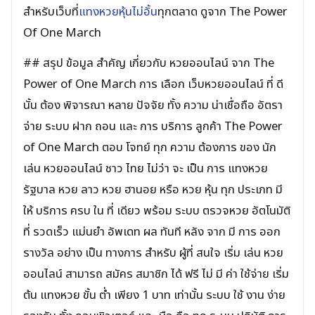
สำหรับเว็บที่
แทงหวยหุ้นไม่อั้น
ทุกตลาด ดูจาก The Power
Of One March
## สรุป ข้อมูล สำคัญ เกี่ยวกับ หวยออนไลน์ จาก The
Power of One March การ เลือก เว็บหวยออนไลน์ ที่ ดี
นั้น ต้อง พิจารณา หลาย ปัจจัย ทั้ง ความ น่าเชื่อถือ อัตรา
จ่าย ระบบ ฝาก ถอน และ การ บริการ ลูกค้า The Power
of One March ตอบ โจทย์ ทุก ความ ต้องการ ของ นัก
เล่น หวยออนไลน์ ชาว ไทย ไม่ว่า จะ เป็น การ แทงหวย
รัฐบาล หวย ลาว หวย ฮานอย หรือ หวย หุ้น ทุก ประเภท มี
ให้ บริการ ครบ ใน ที่ เดียว พร้อม ระบบ ตรวจหวย อัตโนมัติ
ที่ รวดเร็ว แม่นยำ อัพเดท ผล ทันที หลัง จาก มี การ ออก
รางวัล อย่าง เป็น ทางการ สำหรับ ผู้ที่ สนใจ เริ่ม เล่น หวย
ออนไลน์ สามารถ สมัคร สมาชิก ได้ ฟรี ไม่ มี ค่า ใช้จ่าย เริ่ม
ต้น แทงหวย ขั้น ต่ำ เพียง 1 บาท เท่านั้น ระบบ ใช้ งาน ง่าย