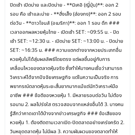
ปิดเช้า เปิดบ่าย และปิดบ่าย - **นิเคอิ (ญี่ปุ่น)**: ออก 2
รอบ คือ เช้าและบ่าย - **ฮั่งเส็ง (ฮ่องกง)**: ออก 2 รอบ
ต่อวัน - **ดาวโจนส์ (อเมริกา)**: ออก 1 รอบ ดึก ###
เวลาออกผลหวยหุ้นไทย - เปิดเช้า SET: ~09:55 น. - ปิด
เช้า SET: ~12:30 น. - เปิดบ่าย SET: ~13:00 น. - ปิดบ่าย
SET: ~16:35 น. ### ความแตกต่างจากหวยประเภทอื่น
หวยหุ้นไม่ได้สุ่มผลลัพธ์โดยตรง แต่ผลขึ้นอยู่กับการ
เคลื่อนไหวของตลาดหุ้นจริง ซึ่งทำให้บางคนเชื่อว่าสามารถ
วิเคราะห์ได้จากปัจจัยเศรษฐกิจ แต่ในความเป็นจริง การ
พยากรณ์ตลาดหุ้นระยะสั้นยากมากแม้แต่นักวิเคราะห์มือ
อาชีพ ### ข้อดีของหวยหุ้น 1. มีหลายรอบต่อวัน ไม่ต้อง
รอนาน 2. ผลโปร่งใส ตรวจสอบจากแหล่งอื่นได้ 3. บางคน
รู้สึกว่าคาดเดาได้บ้างจากข่าวเศรษฐกิจ ### ข้อเสียของ
หวยหุ้น 1. ต้องติดตามเวลาเปิด-ปิดตลาดอย่างเคร่งครัด 2.
วันหยุดตลาดหุ้น ไม่มีผล 3. ความผันผวนของตลาดทำให้