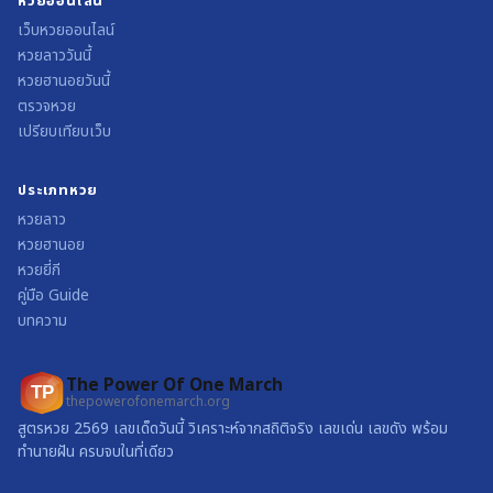
หวยออนไลน์
เว็บหวยออนไลน์
หวยลาววันนี้
หวยฮานอยวันนี้
ตรวจหวย
เปรียบเทียบเว็บ
ประเภทหวย
หวยลาว
หวยฮานอย
หวยยี่กี
คู่มือ Guide
บทความ
The Power Of One March
TP
thepowerofonemarch.org
สูตรหวย 2569 เลขเด็ดวันนี้ วิเคราะห์จากสถิติจริง เลขเด่น เลขดัง พร้อม
ทำนายฝัน ครบจบในที่เดียว