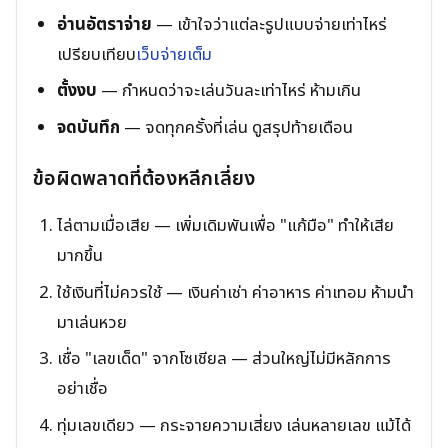
อ่านอัตราจ่าย
— เข้าใจว่าแต่ละรูปแบบจ่ายเท่าไหร่
เปรียบเทียบ
เว็บจ่ายเต็ม
ตั้งงบ
— กำหนดว่าจะเล่นวันละเท่าไหร่ ห้ามเกิน
จดบันทึก
— จดทุกครั้งที่เล่น ดูสรุปท้ายเดือน
ข้อผิดพลาดที่ต้องหลีกเลี่ยง
ไล่ตามเมื่อเสีย — เพิ่มเดิมพันเพื่อ "แก้มือ" ทำให้เสีย
มากขึ้น
ใช้เงินที่ไม่ควรใช้ — เงินค่าเช่า ค่าอาหาร ค่าเทอม ห้ามนำ
มาเล่นหวย
เชื่อ "เลขเด็ด" จากโซเชียล — ส่วนใหญ่ไม่มีหลักการ
อย่าเชื่อ
ทุ่มเลขเดียว — กระจายความเสี่ยง เล่นหลายเลข แม้ได้