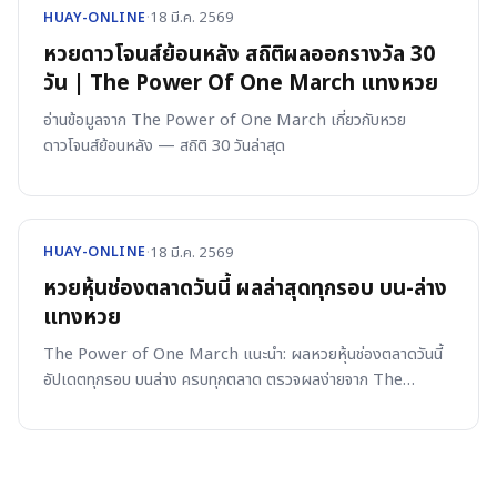
·
18 มี.ค. 2569
HUAY-ONLINE
หวยดาวโจนส์ย้อนหลัง สถิติผลออกรางวัล 30
วัน | The Power Of One March แทงหวย
อ่านข้อมูลจาก The Power of One March เกี่ยวกับหวย
ดาวโจนส์ย้อนหลัง — สถิติ 30 วันล่าสุด
·
18 มี.ค. 2569
HUAY-ONLINE
หวยหุ้นช่องตลาดวันนี้ ผลล่าสุดทุกรอบ บน-ล่าง
แทงหวย
The Power of One March แนะนำ: ผลหวยหุ้นช่องตลาดวันนี้
อัปเดตทุกรอบ บนล่าง ครบทุกตลาด ตรวจผลง่ายจาก The
Power of One March คู่มือ หวยออนไลน์ แทงหวย ตรวจหวย
จาก The Power of One March