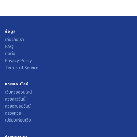
ข้อมูล
เกี่ยวกับเรา
FAQ
ติดต่อ
Privacy Policy
Terms of Service
หวยออนไลน์
เว็บหวยออนไลน์
หวยลาววันนี้
หวยฮานอยวันนี้
ตรวจหวย
เปรียบเทียบเว็บ
ประเภทหวย