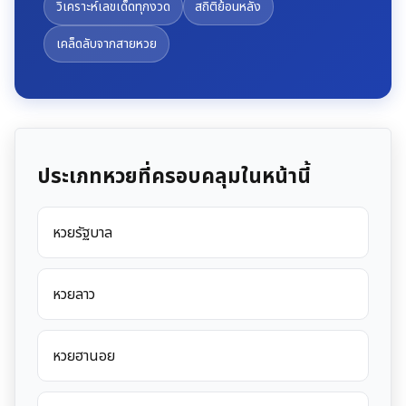
วิเคราะห์เลขเด็ดทุกงวด
สถิติย้อนหลัง
เคล็ดลับจากสายหวย
ประเภทหวยที่ครอบคลุมในหน้านี้
หวยรัฐบาล
หวยลาว
หวยฮานอย