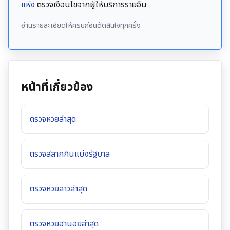
แห่ง
ตรวจเงื่อนไขจากผู้ให้บริการรายอื่น
อ่านรายละเอียดให้ครบก่อนตัดสินใจทุกครั้ง
หน้าที่เกี่ยวข้อง
ตรวจหวยล่าสุด
ตรวจสลากกินแบ่งรัฐบาล
ตรวจหวยลาวล่าสุด
ตรวจหวยฮานอยล่าสุด