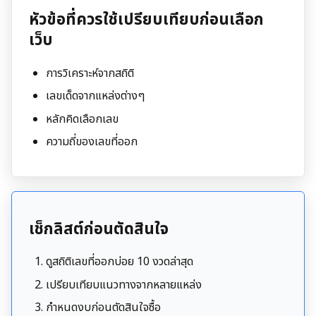
หัวข้อที่ควรใช้เปรียบเทียบก่อนเลือก
เว็บ
การวิเคราะห์จากสถิติ
เลขเด็ดจากแหล่งต่างๆ
หลักคิดเลือกเลข
ความถี่ของเลขที่ออก
เช็กลิสต์ก่อนตัดสินใจ
ดูสถิติเลขที่ออกบ่อย 10 งวดล่าสุด
เปรียบเทียบแนวทางจากหลายแหล่ง
กำหนดงบก่อนตัดสินใจซื้อ