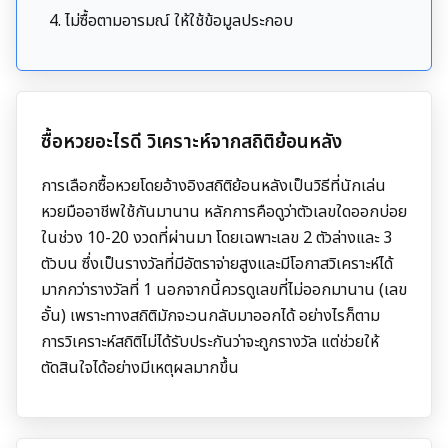
ไม่ซื้อตามอารมณ์ ให้ใช้ข้อมูลประกอบ
ซื้อหวยอะไรดี วิเคราะห์จากสถิติย้อนหลัง
การเลือกซื้อหวยโดยอ้างอิงสถิติย้อนหลังเป็นวิธีที่นักเล่น
หวยมืออาชีพใช้กันมานาน หลักการคือดูว่าตัวเลขใดออกบ่อย
ในช่วง 10-20 งวดที่ผ่านมา โดยเฉพาะเลข 2 ตัวล่างและ 3
ตัวบน ซึ่งเป็นรางวัลที่มีอัตราจ่ายสูงและมีโอกาสวิเคราะห์ได้
มากกว่ารางวัลที่ 1 นอกจากนี้ควรดูเลขที่ไม่ออกมานาน (เลข
อั้น) เพราะทางสถิติมักจะวนกลับมาออกได้ อย่างไรก็ตาม
การวิเคราะห์สถิติไม่ได้รับประกันว่าจะถูกรางวัล แต่ช่วยให้
ตัดสินใจได้อย่างมีเหตุผลมากขึ้น